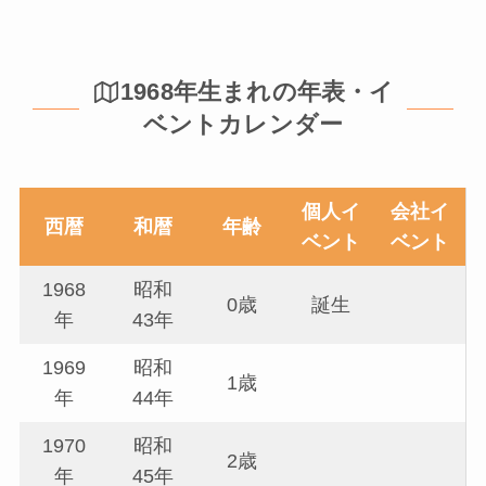
1968年生まれの年表・イ
ベントカレンダー
個人イ
会社イ
西暦
和暦
年齢
ベント
ベント
1968
昭和
0歳
誕生
年
43年
1969
昭和
1歳
年
44年
1970
昭和
2歳
年
45年