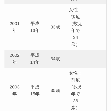
女性：
後厄
2001
平成
（数え
33歳
年
13年
年で
34
歳）
2002
平成
34歳
年
14年
女性：
前厄
2003
平成
（数え
35歳
年
15年
年で
36
歳）