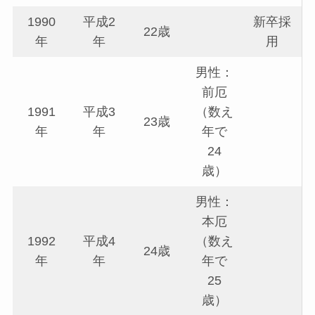
1990
平成2
新卒採
22歳
年
年
用
男性：
前厄
1991
平成3
（数え
23歳
年
年
年で
24
歳）
男性：
本厄
1992
平成4
（数え
24歳
年
年
年で
25
歳）