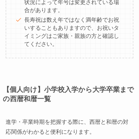
状況によって年号は変更されている場
合があります。
長寿祝は数え年ではなく満年齢でお祝
いすることもありますので、お祝いタ
イミングはご家族・親族の方と確認し
てください。
【個人向け】小学校入学から大学卒業まで
の西暦和暦一覧
進学・卒業時期を把握する際に、西暦と和暦の対
応関係がわかると便利になります。