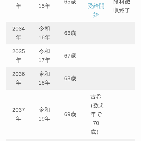
65歳
険料徴
年
15年
受給開
収終了
始
2034
令和
66歳
年
16年
2035
令和
67歳
年
17年
2036
令和
68歳
年
18年
古希
（数え
2037
令和
69歳
年で
年
19年
70
歳）