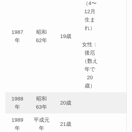
（4〜
12月
生ま
れ）
1987
昭和
19歳
年
62年
女性：
後厄
（数え
年で
20
歳）
1988
昭和
20歳
年
63年
1989
平成元
21歳
年
年