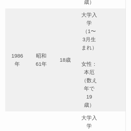
歳）
大学入
学
（1〜
3月生
まれ）
1986
昭和
18歳
年
61年
女性：
本厄
（数え
年で
19
歳）
大学入
学