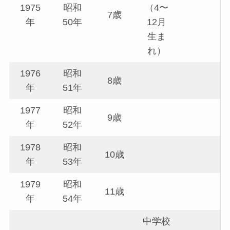
1975
昭和
（4〜
7歳
年
50年
12月
生ま
れ）
1976
昭和
8歳
年
51年
1977
昭和
9歳
年
52年
1978
昭和
10歳
年
53年
1979
昭和
11歳
年
54年
中学校