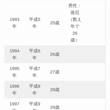
男性：
後厄
1993
平成5
（数え
25歳
年
年
年で
26
歳）
1994
平成6
26歳
年
年
1995
平成7
27歳
年
年
1996
平成8
28歳
年
年
1997
平成9
29歳