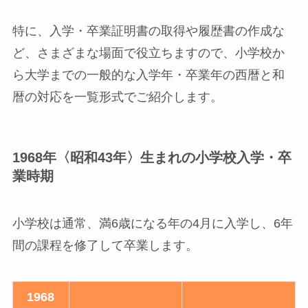
特に、入学・卒業証明書の取得や履歴書の作成な
ど、さまざまな場面で役立ちますので、小学校か
ら大学までの一般的な入学年・卒業年の西暦と和
暦の対応を一覧形式でご紹介します。
1968年〈昭和43年〉生まれの小学校入学・卒
業時期
小学校は通常、満6歳になる年の4月に入学し、6年
間の課程を修了して卒業します。
1968