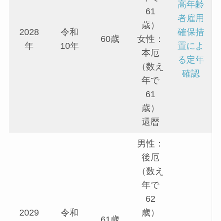
高年齢
61
者雇用
歳）
2028
令和
確保措
60歳
女性：
年
10年
置によ
本厄
る定年
（数え
確認
年で
61
歳）
還暦
男性：
後厄
（数え
年で
62
2029
令和
歳）
61歳