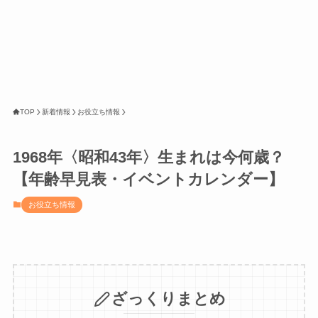
TOP
新着情報
お役立ち情報
1968年〈昭和43年〉生まれは今何歳？
【年齢早見表・イベントカレンダー】
お役立ち情報
ざっくりまとめ