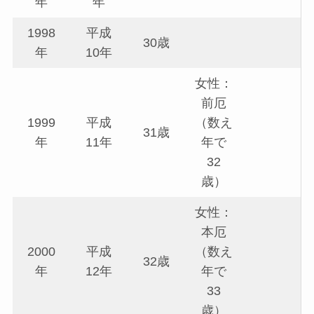
年
年
1998
平成
30歳
年
10年
女性：
前厄
1999
平成
（数え
31歳
年
11年
年で
32
歳）
女性：
本厄
2000
平成
（数え
32歳
年
12年
年で
33
歳）