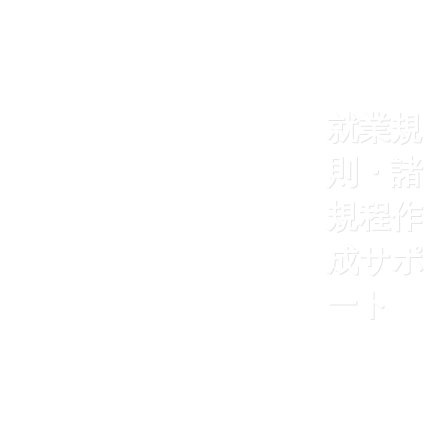
就業規
則・諸
規程作
成サポ
ート