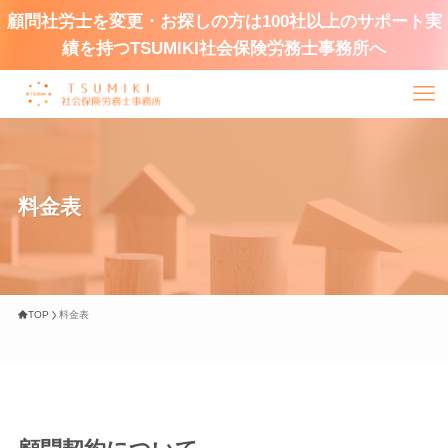
顧問社労士を変更・お探しの方は100社以上のサポート実
績を持つTSUMIKI社会保険労務士事務所へ
料金表
TOP
料金表