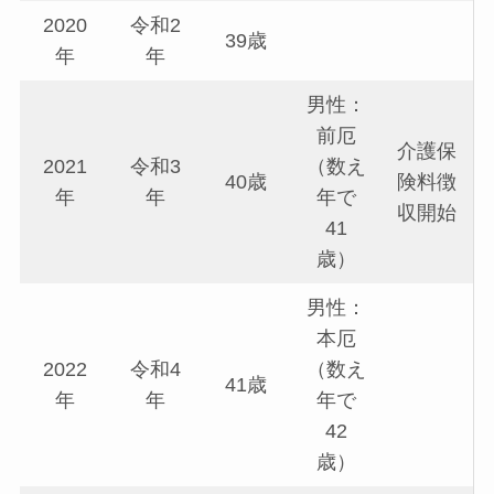
2020
令和2
39歳
年
年
男性：
前厄
介護保
2021
令和3
（数え
40歳
険料徴
年
年
年で
収開始
41
歳）
男性：
本厄
2022
令和4
（数え
41歳
年
年
年で
42
歳）