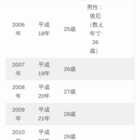
男性：
後厄
2006
平成
（数え
25歳
年
18年
年で
26
歳）
2007
平成
26歳
年
19年
2008
平成
27歳
年
20年
2009
平成
28歳
年
21年
2010
平成
29歳