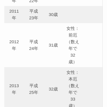
年
22年
2011
平成
30歳
年
23年
女性：
前厄
2012
平成
（数え
31歳
年
24年
年で
32
歳）
女性：
本厄
2013
平成
（数え
32歳
年
25年
年で
33
歳）