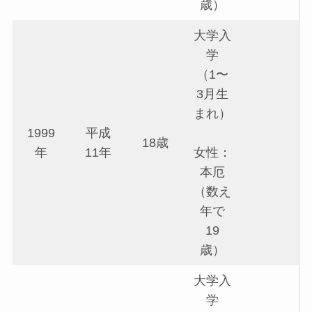
歳）
大学入
学
（1〜
3月生
まれ）
1999
平成
18歳
年
11年
女性：
本厄
（数え
年で
19
歳）
大学入
学