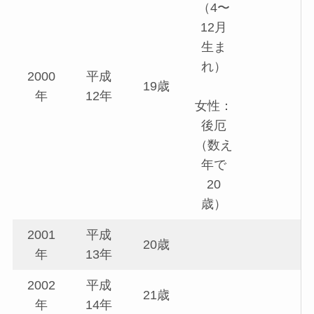
（4〜
12月
生ま
れ）
2000
平成
19歳
年
12年
女性：
後厄
（数え
年で
20
歳）
2001
平成
20歳
年
13年
2002
平成
21歳
年
14年