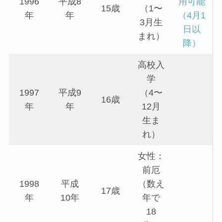
1996
平成8
用可能
15歳
（1〜
年
年
（4月1
3月生
日以
まれ）
降）
高校入
学
1997
平成9
（4〜
16歳
年
年
12月
生ま
れ）
女性：
前厄
1998
平成
（数え
17歳
年
10年
年で
18