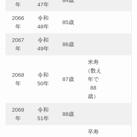
84歳
年
47年
2066
令和
85歳
年
48年
2067
令和
86歳
年
49年
米寿
（数え
2068
令和
87歳
年で
年
50年
88
歳）
2069
令和
88歳
年
51年
卒寿