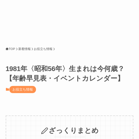
TOP
新着情報
お役立ち情報
1981年〈昭和56年〉生まれは今何歳？
【年齢早見表・イベントカレンダー】
お役立ち情報
ざっくりまとめ