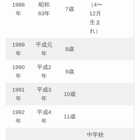
1988
昭和
（4〜
7歳
年
63年
12月
生ま
れ）
1989
平成元
8歳
年
年
1990
平成2
9歳
年
年
1991
平成3
10歳
年
年
1992
平成4
11歳
年
年
中学校