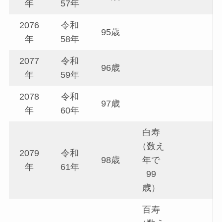
年
57年
2076
令和
95歳
年
58年
2077
令和
96歳
年
59年
2078
令和
97歳
年
60年
白寿
（数え
2079
令和
98歳
年で
年
61年
99
歳）
百寿