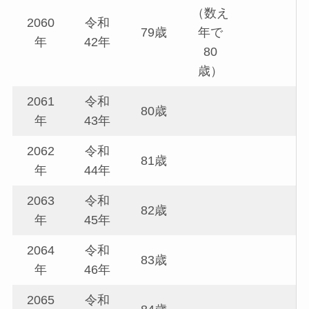
（数え
2060
令和
79歳
年で
年
42年
80
歳）
2061
令和
80歳
年
43年
2062
令和
81歳
年
44年
2063
令和
82歳
年
45年
2064
令和
83歳
年
46年
2065
令和