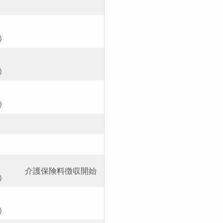
）
）
）
介護保険料徴収開始
）
）