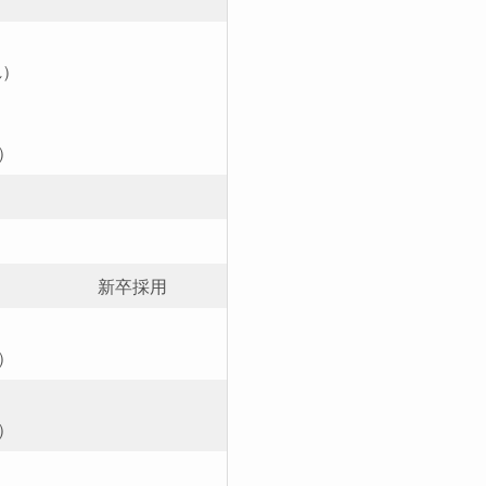
れ）
）
新卒採用
）
）