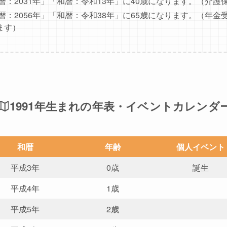
西暦：2031年」「和暦：令和13年」に40歳になります。（介
西暦：2056年」「和暦：令和38年」に65歳になります。（年
ます）
1991年生まれの年表・イベントカレンダ
和暦
年齢
個人イベント
平成3年
0歳
誕生
平成4年
1歳
平成5年
2歳