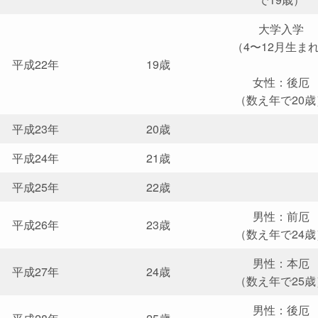
大学入学
（4〜12月生ま
平成22年
19歳
女性：後厄
（数え年で20歳
平成23年
20歳
平成24年
21歳
平成25年
22歳
男性：前厄
平成26年
23歳
（数え年で24歳
男性：本厄
平成27年
24歳
（数え年で25歳
男性：後厄