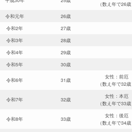
平成30年
25歳
（数え年で26歳
令和元年
26歳
令和2年
27歳
令和3年
28歳
令和4年
29歳
令和5年
30歳
女性：前厄
令和6年
31歳
（数え年で32歳
女性：本厄
令和7年
32歳
（数え年で33歳
女性：後厄
令和8年
33歳
（数え年で34歳