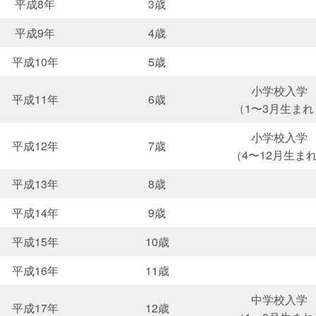
平成8年
3歳
平成9年
4歳
平成10年
5歳
小学校入学
平成11年
6歳
（1〜3月生まれ
小学校入学
平成12年
7歳
（4〜12月生ま
平成13年
8歳
平成14年
9歳
平成15年
10歳
平成16年
11歳
中学校入学
平成17年
12歳