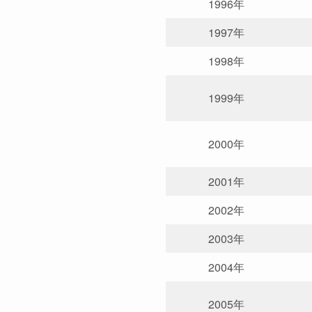
1996年
1997年
1998年
1999年
2000年
2001年
2002年
2003年
2004年
2005年