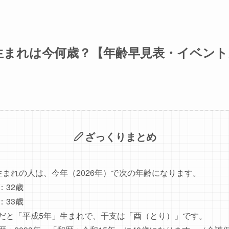
年〉生まれは今何歳？【年齢早見表・イベン
ざっくりまとめ
〉生まれの人は、今年（2026年）で次の年齢になります。
：32歳
：33歳
暦だと「平成5年」生まれで、干支は「酉（とり）」です。