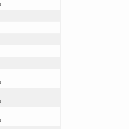
）
）
）
）