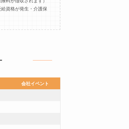
護保険料が徴収されます）
金受給資格が発生・介護保
ー
会社イベント