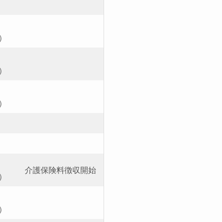
）
）
）
介護保険料徴収開始
）
）