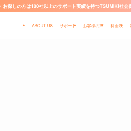
お探しの方は100社以上のサポート実績を持つTSUMIKI社
ABOUT US
サポート
お客様の声
料金表