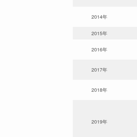
2014年
2015年
2016年
2017年
2018年
2019年