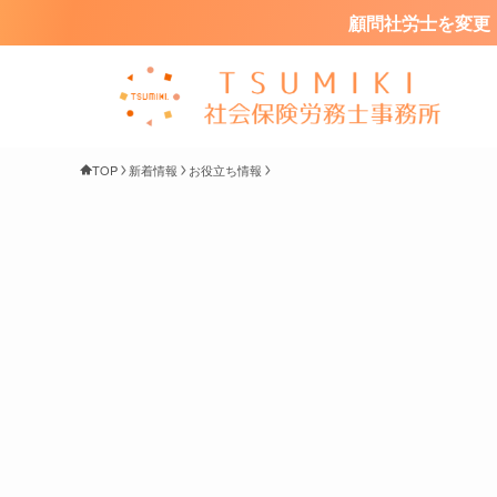
顧問社労士を変更・
TOP
新着情報
お役立ち情報