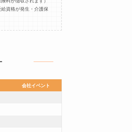
護保険料が徴収されます）
金受給資格が発生・介護保
ー
会社イベント