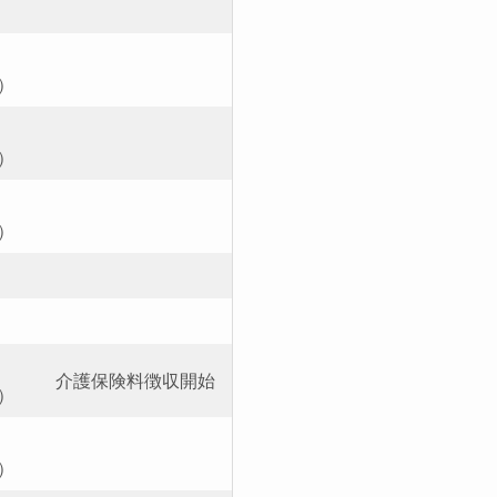
）
）
）
介護保険料徴収開始
）
）