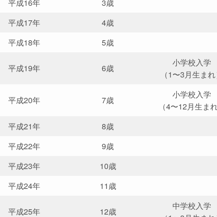
平成16年
3歳
平成17年
4歳
平成18年
5歳
小学校入学
平成19年
6歳
（1〜3月生まれ
小学校入学
平成20年
7歳
（4〜12月生ま
平成21年
8歳
平成22年
9歳
平成23年
10歳
平成24年
11歳
中学校入学
平成25年
12歳