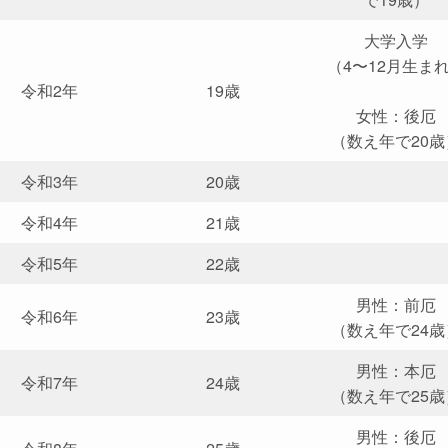
大学入学
（4〜12月生ま
令和2年
19歳
女性：後厄
（数え年で20歳
令和3年
20歳
令和4年
21歳
令和5年
22歳
男性：前厄
令和6年
23歳
（数え年で24歳
男性：本厄
令和7年
24歳
（数え年で25歳
男性：後厄