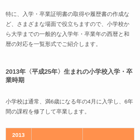
特に、入学・卒業証明書の取得や履歴書の作成な
ど、さまざまな場面で役立ちますので、小学校か
ら大学までの一般的な入学年・卒業年の西暦と和
暦の対応を一覧形式でご紹介します。
2013年〈平成25年〉生まれの小学校入学・卒
業時期
小学校は通常、満6歳になる年の4月に入学し、6年
間の課程を修了して卒業します。
2013