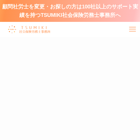
顧問社労士を変更・お探しの方は100社以上のサポート実
績を持つTSUMIKI社会保険労務士事務所へ