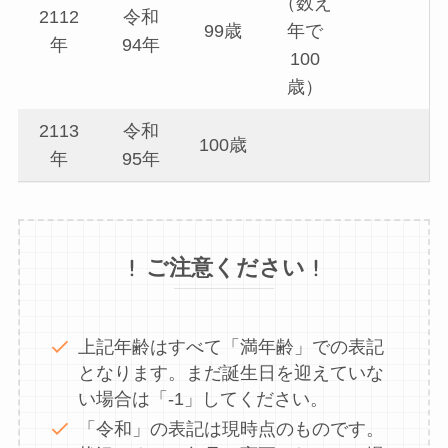
（数え
2112
令和
99歳
年で
年
94年
100
歳）
2113
令和
100歳
年
95年
ご注意ください
上記年齢はすべて「満年齢」での表記
となります。まだ誕生日を迎えていな
い場合は「-1」してください。
「令和」の表記は現時点のものです。