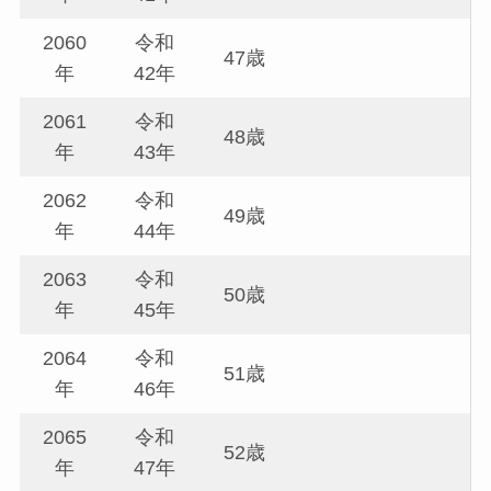
2060
令和
47歳
年
42年
2061
令和
48歳
年
43年
2062
令和
49歳
年
44年
2063
令和
50歳
年
45年
2064
令和
51歳
年
46年
2065
令和
52歳
年
47年