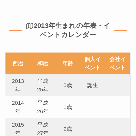
2013年生まれの年表・イ
ベントカレンダー
個人イ
会社イ
西暦
和暦
年齢
ベント
ベント
2013
平成
0歳
誕生
年
25年
2014
平成
1歳
年
26年
2015
平成
2歳
年
27年