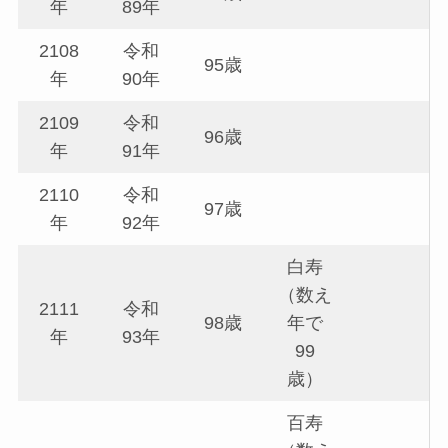
年
89年
2108
令和
95歳
年
90年
2109
令和
96歳
年
91年
2110
令和
97歳
年
92年
白寿
（数え
2111
令和
98歳
年で
年
93年
99
歳）
百寿