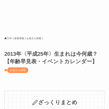
TOP
新着情報
お役立ち情報
2013年〈平成25年〉生まれは今何歳？
【年齢早見表・イベントカレンダー】
お役立ち情報
ざっくりまとめ