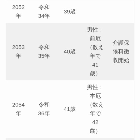
2052
令和
39歳
年
34年
男性：
前厄
介護保
2053
令和
（数え
40歳
険料徴
年
35年
年で
収開始
41
歳）
男性：
本厄
2054
令和
（数え
41歳
年
36年
年で
42
歳）