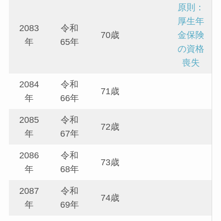
原則：
厚生年
2083
令和
70歳
金保険
年
65年
の資格
喪失
2084
令和
71歳
年
66年
2085
令和
72歳
年
67年
2086
令和
73歳
年
68年
2087
令和
74歳
年
69年