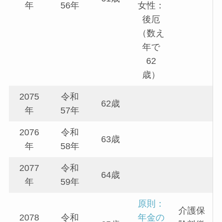
年
56年
女性：
後厄
（数え
年で
62
歳）
2075
令和
62歳
年
57年
2076
令和
63歳
年
58年
2077
令和
64歳
年
59年
原則：
介護保
2078
令和
年金の