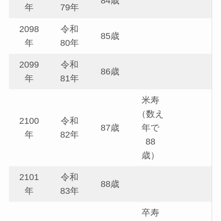
84歳
年
79年
2098
令和
85歳
年
80年
2099
令和
86歳
年
81年
米寿
（数え
2100
令和
87歳
年で
年
82年
88
歳）
2101
令和
88歳
年
83年
卒寿