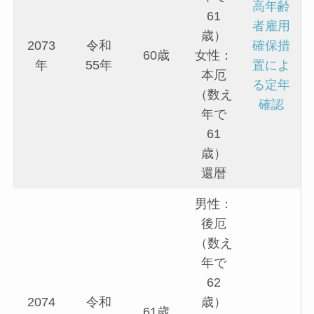
高年齢
61
者雇用
歳）
2073
令和
確保措
60歳
女性：
年
55年
置によ
本厄
る定年
（数え
確認
年で
61
歳）
還暦
男性：
後厄
（数え
年で
62
2074
令和
歳）
61歳