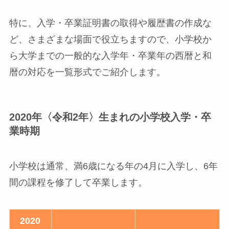
特に、入学・卒業証明書の取得や履歴書の作成な
ど、さまざまな場面で役立ちますので、小学校か
ら大学までの一般的な入学年・卒業年の西暦と和
暦の対応を一覧形式でご紹介します。
2020年〈令和2年〉生まれの小学校入学・卒
業時期
小学校は通常、満6歳になる年の4月に入学し、6年
間の課程を修了して卒業します。
2020