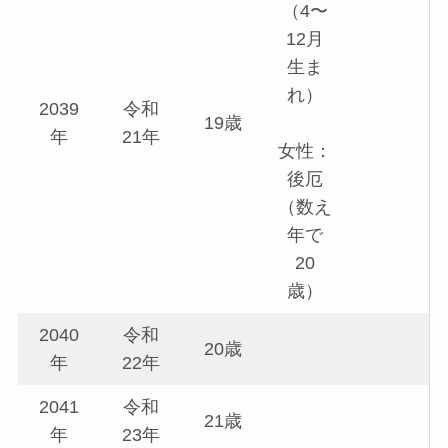
（4〜
12月
生ま
れ）
2039
令和
19歳
年
21年
女性：
後厄
（数え
年で
20
歳）
2040
令和
20歳
年
22年
2041
令和
21歳
年
23年