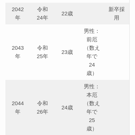
2042
令和
新卒採
22歳
年
24年
用
男性：
前厄
2043
令和
（数え
23歳
年
25年
年で
24
歳）
男性：
本厄
2044
令和
（数え
24歳
年
26年
年で
25
歳）