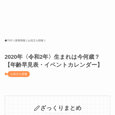
TOP
新着情報
お役立ち情報
2020年〈令和2年〉生まれは今何歳？
【年齢早見表・イベントカレンダー】
お役立ち情報
ざっくりまとめ