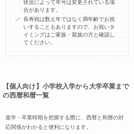
状況によって年号は変更されている場
合があります。
長寿祝は数え年ではなく満年齢でお祝
いすることもありますので、お祝いタ
イミングはご家族・親族の方と確認し
てください。
【個人向け】小学校入学から大学卒業まで
の西暦和暦一覧
進学・卒業時期を把握する際に、西暦と和暦の対
応関係がわかると便利になります。