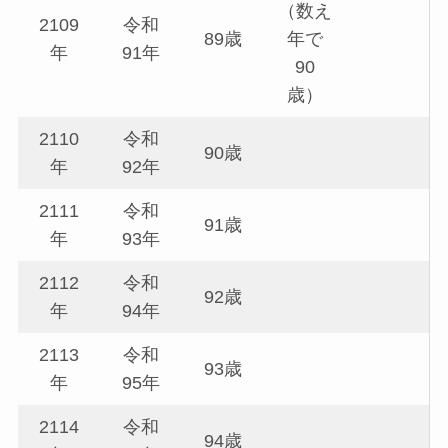
（数え
2109
令和
89歳
年で
年
91年
90
歳）
2110
令和
90歳
年
92年
2111
令和
91歳
年
93年
2112
令和
92歳
年
94年
2113
令和
93歳
年
95年
2114
令和
94歳