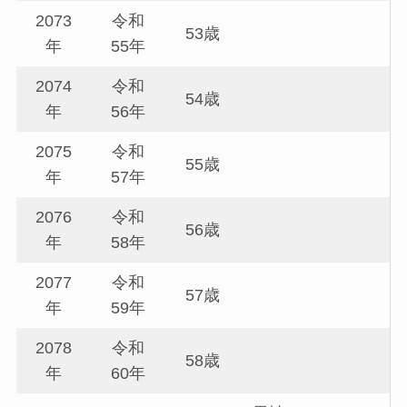
2073
令和
53歳
年
55年
2074
令和
54歳
年
56年
2075
令和
55歳
年
57年
2076
令和
56歳
年
58年
2077
令和
57歳
年
59年
2078
令和
58歳
年
60年