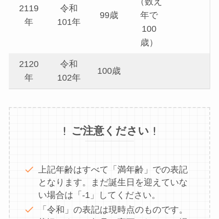
（数え
2119
令和
99歳
年で
年
101年
100
歳）
2120
令和
100歳
年
102年
ご注意ください
上記年齢はすべて「満年齢」での表記
となります。まだ誕生日を迎えていな
い場合は「-1」してください。
「令和」の表記は現時点のものです。