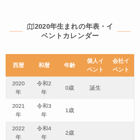
2020年生まれの年表・イ
ベントカレンダー
個人イ
会社イ
西暦
和暦
年齢
ベント
ベント
2020
令和2
0歳
誕生
年
年
2021
令和3
1歳
年
年
2022
令和4
2歳
年
年