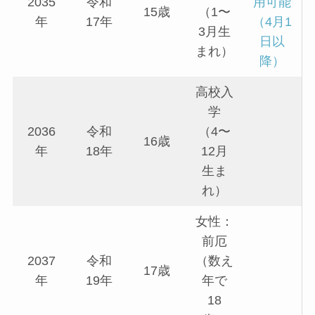
2035
令和
用可能
15歳
（1〜
年
17年
（4月1
3月生
日以
まれ）
降）
高校入
学
2036
令和
（4〜
16歳
年
18年
12月
生ま
れ）
女性：
前厄
2037
令和
（数え
17歳
年
19年
年で
18