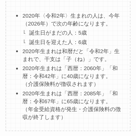
2020年〈令和2年〉生まれの人は、今年
（2026年）で次の年齢になります。
誕生日がまだの人：5歳
誕生日を迎えた人：6歳
2020年生まれは和暦だと「令和2年」生
まれで、干支は「子（ね）」です。
2020年生まれは「西暦：2060年」「和
暦：令和42年」に40歳になります。
（介護保険料が徴収されます）
2020年生まれは「西暦：2085年」「和
暦：令和67年」に65歳になります。
（年金受給資格が発生・介護保険料の徴
収が終了します）