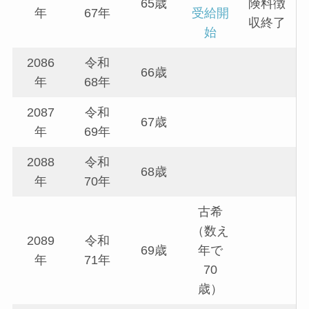
65歳
険料徴
年
67年
受給開
収終了
始
2086
令和
66歳
年
68年
2087
令和
67歳
年
69年
2088
令和
68歳
年
70年
古希
（数え
2089
令和
69歳
年で
年
71年
70
歳）