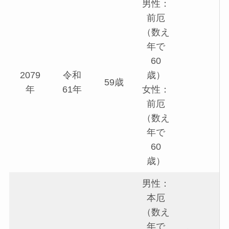
男性：
前厄
（数え
年で
60
2079
令和
歳）
59歳
年
61年
女性：
前厄
（数え
年で
60
歳）
男性：
本厄
（数え
年で