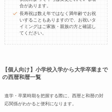
合があります。
長寿祝は数え年ではなく満年齢でお祝
いすることもありますので、お祝いタ
イミングはご家族・親族の方と確認し
てください。
【個人向け】小学校入学から大学卒業まで
の西暦和暦一覧
進学・卒業時期を把握する際に、西暦と和暦の対
応関係がわかると便利になります。