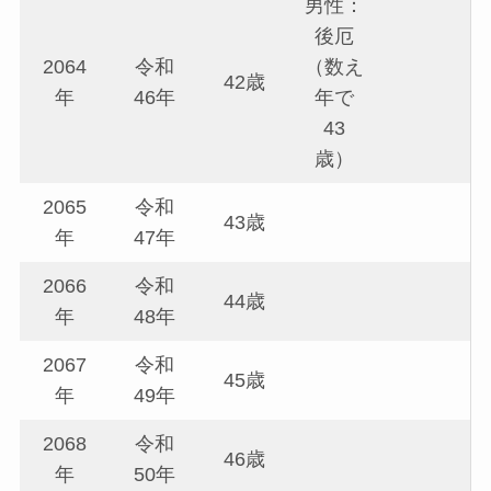
男性：
後厄
2064
令和
（数え
42歳
年
46年
年で
43
歳）
2065
令和
43歳
年
47年
2066
令和
44歳
年
48年
2067
令和
45歳
年
49年
2068
令和
46歳
年
50年