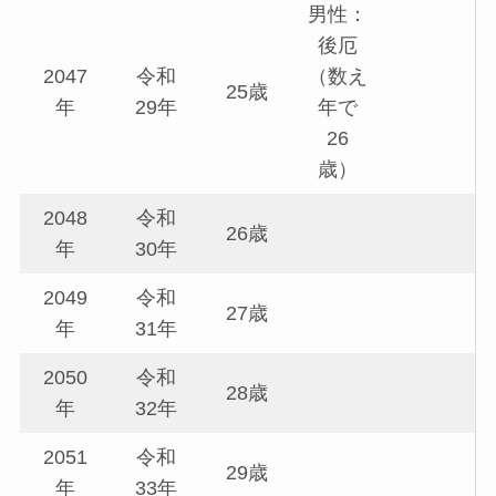
男性：
後厄
2047
令和
（数え
25歳
年
29年
年で
26
歳）
2048
令和
26歳
年
30年
2049
令和
27歳
年
31年
2050
令和
28歳
年
32年
2051
令和
29歳
年
33年