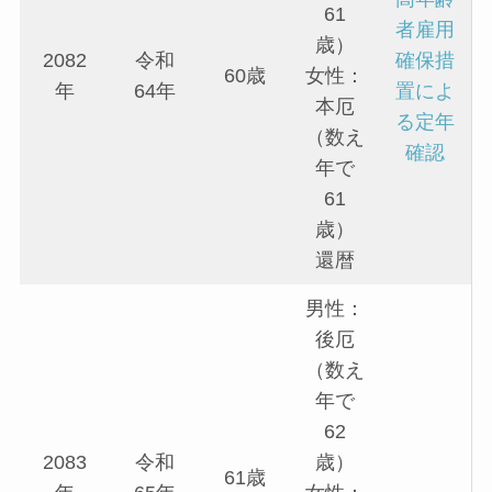
61
者雇用
歳）
2082
令和
確保措
60歳
女性：
年
64年
置によ
本厄
る定年
（数え
確認
年で
61
歳）
還暦
男性：
後厄
（数え
年で
62
2083
令和
歳）
61歳