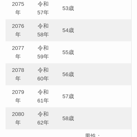
2075
令和
53歳
年
57年
2076
令和
54歳
年
58年
2077
令和
55歳
年
59年
2078
令和
56歳
年
60年
2079
令和
57歳
年
61年
2080
令和
58歳
年
62年
男性：