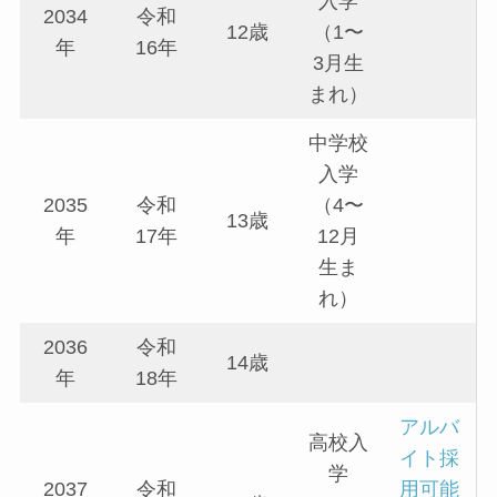
入学
2034
令和
12歳
（1〜
年
16年
3月生
まれ）
中学校
入学
2035
令和
（4〜
13歳
年
17年
12月
生ま
れ）
2036
令和
14歳
年
18年
アルバ
高校入
イト採
学
2037
令和
用可能