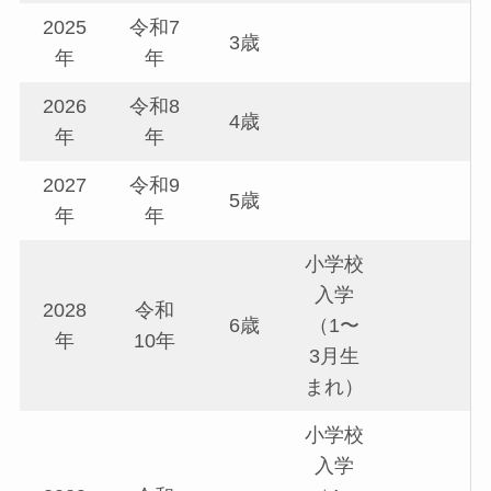
2025
令和7
3歳
年
年
2026
令和8
4歳
年
年
2027
令和9
5歳
年
年
小学校
入学
2028
令和
6歳
（1〜
年
10年
3月生
まれ）
小学校
入学