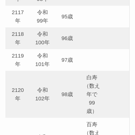
2117
令和
95歳
年
99年
2118
令和
96歳
年
100年
2119
令和
97歳
年
101年
白寿
（数え
2120
令和
98歳
年で
年
102年
99
歳）
百寿
（数え