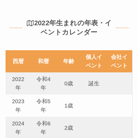
2022年生まれの年表・イ
ベントカレンダー
個人イ
会社イ
西暦
和暦
年齢
ベント
ベント
2022
令和4
0歳
誕生
年
年
2023
令和5
1歳
年
年
2024
令和6
2歳
年
年