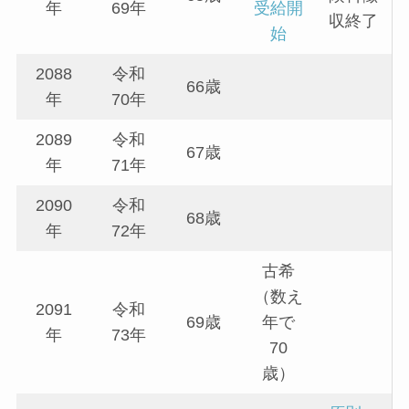
年
69年
受給開
収終了
始
2088
令和
66歳
年
70年
2089
令和
67歳
年
71年
2090
令和
68歳
年
72年
古希
（数え
2091
令和
69歳
年で
年
73年
70
歳）