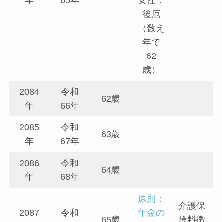
年
65年
女性：
後厄
（数え
年で
62
歳）
2084
令和
62歳
年
66年
2085
令和
63歳
年
67年
2086
令和
64歳
年
68年
原則：
介護保
2087
令和
年金の
65歳
険料徴