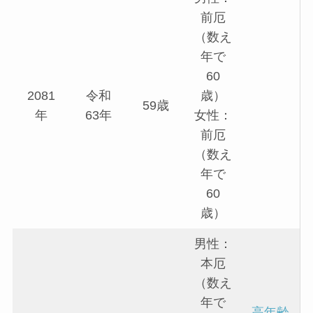
前厄
（数え
年で
60
2081
令和
歳）
59歳
年
63年
女性：
前厄
（数え
年で
60
歳）
男性：
本厄
（数え
年で
高年齢