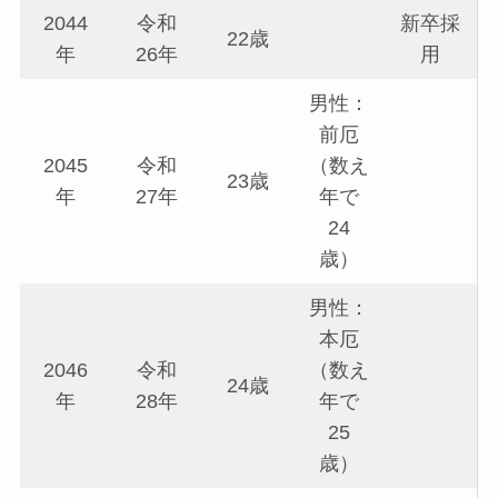
2044
令和
新卒採
22歳
年
26年
用
男性：
前厄
2045
令和
（数え
23歳
年
27年
年で
24
歳）
男性：
本厄
2046
令和
（数え
24歳
年
28年
年で
25
歳）