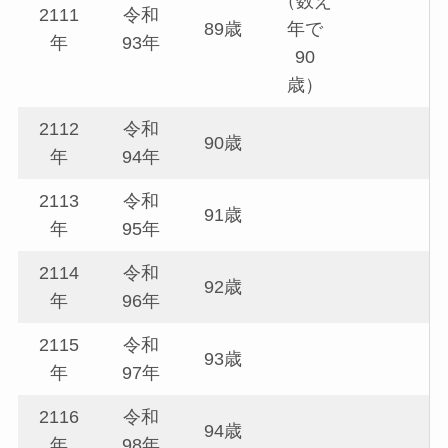
（数え
2111
令和
89歳
年で
年
93年
90
歳）
2112
令和
90歳
年
94年
2113
令和
91歳
年
95年
2114
令和
92歳
年
96年
2115
令和
93歳
年
97年
2116
令和
94歳
年
98年