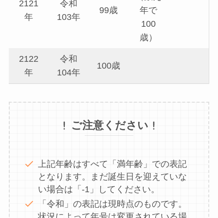
2121
令和
99歳
年で
年
103年
100
歳）
2122
令和
100歳
年
104年
ご注意ください
上記年齢はすべて「満年齢」での表記
となります。まだ誕生日を迎えていな
い場合は「-1」してください。
「令和」の表記は現時点のものです。
状況によって年号は変更されている場