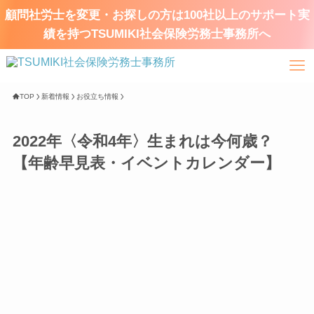
顧問社労士を変更・お探しの方は100社以上のサポート実
績を持つTSUMIKI社会保険労務士事務所へ
TOP
新着情報
お役立ち情報
2022年〈令和4年〉生まれは今何歳？
【年齢早見表・イベントカレンダー】