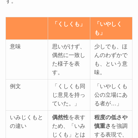
す。
「くしくも」
「いやしく
も」
意味
思いがけず、
少しでも、ほ
偶然に一致し
んのわずかで
た様子を表
も、という意
す。
味。
例文
「くしくも同
「いやしくも
じ意見を持っ
公の立場にあ
ていた。」
る者が…」
いみじくもと
偶然性
を表す
程度の低さや
の違い
ため、「いみ
慎重さ
を強調
じくも」とは
する表現で、