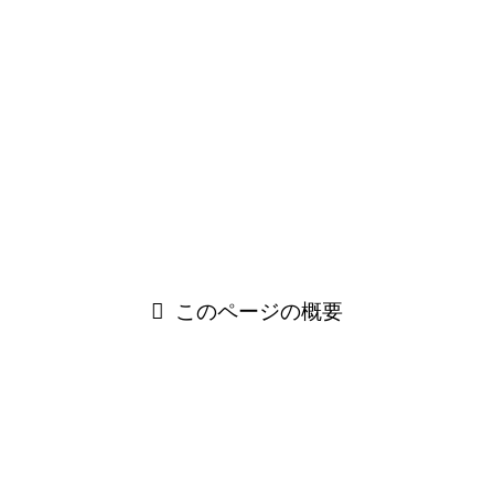
漢字の見た目も意味も似ているため、日常的に混同されがち
なこの2語。しかし、ビジネスや学習の場面で適切に使い分
けることは、文章や会話の説得力を高めるうえで非常に重要
です。
この記事では、「修得」と「習得」の意味の違いや、使い分
けのポイントだけでなく、実際のシーンを想定した例文も紹
介しますのでぜひご参考ください。
このページの概要