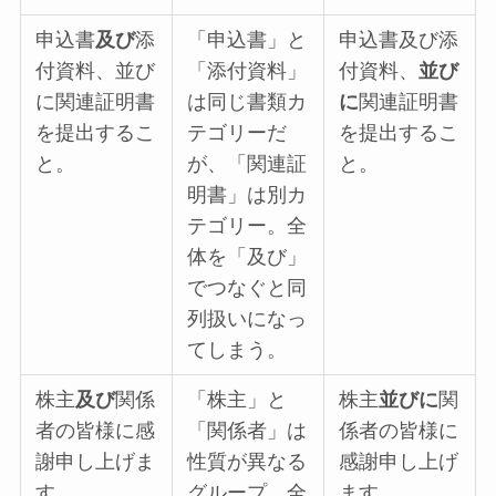
申込書
及び
添
「申込書」と
申込書及び添
付資料、並び
「添付資料」
付資料、
並び
に関連証明書
は同じ書類カ
に
関連証明書
を提出するこ
テゴリーだ
を提出するこ
と。
が、「関連証
と。
明書」は別カ
テゴリー。全
体を「及び」
でつなぐと同
列扱いになっ
てしまう。
株主
及び
関係
「株主」と
株主
並びに
関
者の皆様に感
「関係者」は
係者の皆様に
謝申し上げま
性質が異なる
感謝申し上げ
す。
グループ。全
ます。