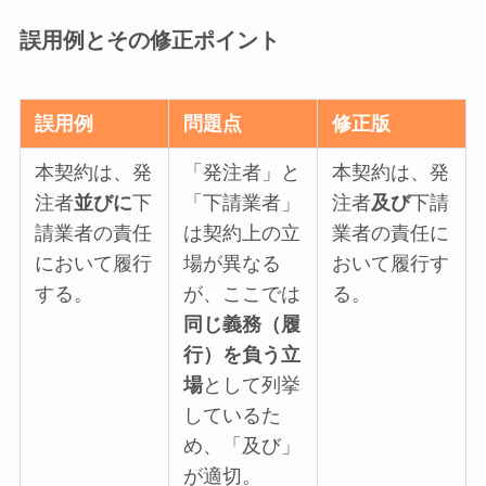
誤用例とその修正ポイント
誤用例
問題点
修正版
本契約は、発
「発注者」と
本契約は、発
注者
並びに
下
「下請業者」
注者
及び
下請
請業者の責任
は契約上の立
業者の責任に
において履行
場が異なる
おいて履行す
する。
が、ここでは
る。
同じ義務（履
行）を負う立
場
として列挙
しているた
め、「及び」
が適切。