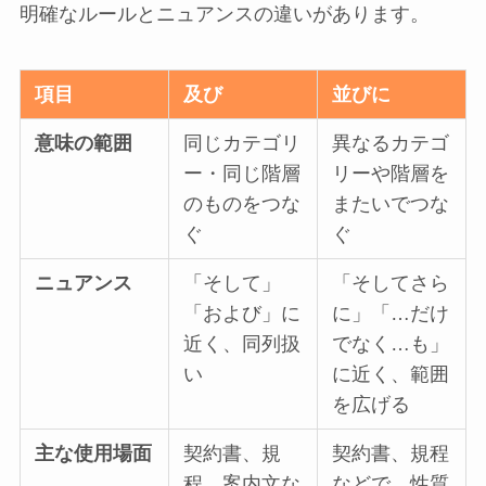
明確なルールとニュアンスの違いがあります。
項目
及び
並びに
意味の範囲
同じカテゴリ
異なるカテゴ
ー・同じ階層
リーや階層を
のものをつな
またいでつな
ぐ
ぐ
ニュアンス
「そして」
「そしてさら
「および」に
に」「…だけ
近く、同列扱
でなく…も」
い
に近く、範囲
を広げる
主な使用場面
契約書、規
契約書、規程
程、案内文な
などで、性質