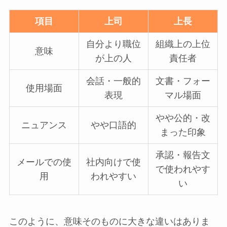
項目
上司
上長
自分より職位
組織上の上位
意味
が上の人
責任者
会話・一般的
文書・フォー
使用場面
表現
マル場面
やや公的・改
ニュアンス
やや口語的
まった印象
承認・報告文
メールでの使
社内向けで使
で使われやす
用
われやすい
い
このように、意味そのものに大きな違いはありま