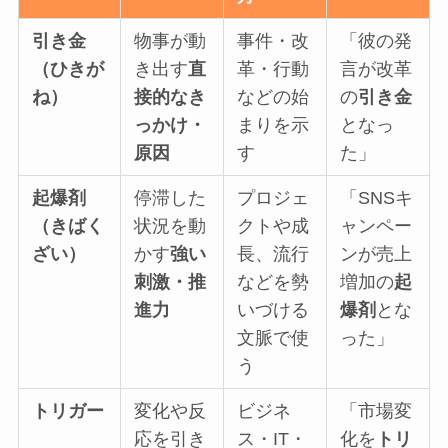
引き金
物事が動
事件・改
「彼の発
（ひきが
き出す
直
革・行動
言が改革
ね）
接的なき
などの始
の
引き金
っかけ・
まりを示
となっ
原因
す
た」
起爆剤
停滞した
プロジェ
「SNSキ
（きばく
状況を動
クトや成
ャンペー
ざい）
かす
強い
長、流行
ンが売上
刺激・推
などを勢
増加の
起
進力
いづける
爆剤
とな
文脈で使
った」
う
トリガー
変化や反
ビジネ
「市場変
応を引き
ス・IT・
化を
トリ