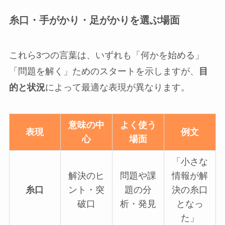
糸口・手がかり・足がかりを選ぶ場面
これら3つの言葉は、いずれも「何かを始める」
「問題を解く」ためのスタートを示しますが、
目
的と状況
によって最適な表現が異なります。
意味の中
よく使う
表現
例文
心
場面
「小さな
解決のヒ
問題や課
情報が解
糸口
ント・突
題の分
決の糸口
破口
析・発見
となっ
た」