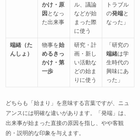
かけ・原
ル、議論
トラブル
因
となっ
などが始
の
発端
と
た出来事
まった際
なった」
に使う
端緒（た
物事を
始
研究・計
「研究の
んしょ）
めるきっ
画・新し
端緒
は学
かけ・第
い活動な
生時代の
一歩
どの始ま
興味にあ
りに使う
った」
どちらも「始まり」を意味する言葉ですが、ニュ
アンスには明確な違いがあります。「発端」は、
出来事が始まった直接の原因を指し、やや客観
的・説明的な印象を与えます。