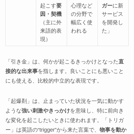
起こす
要
心理など
ガー
に新
因・契機
の分野で
サービス
（主に外
幅広く使
を開発し
来語的表
われる
た」
現）
「引き金」は、何かが起こるきっかけとなった
直
接的な出来事
を指します。良いことにも悪いこと
にも使える、比較的中立的な表現です。
「起爆剤」は、止まっていた状況を一気に動かす
ような
強い刺激やきっかけ
を意味し、特に前向き
な変化を起こしたいときに使われます。「トリガ
ー」は英語の“trigger”から来た言葉で、
物事を動か