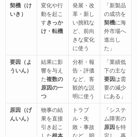
契機（け
変化や行
発展・改
「新製品
いき）
動を起こ
革・新し
の成功を
す
きっか
い挑戦な
契機
に海
け・転機
ど、前向
外市場へ
きな変化
進出し
に使う
た」
要因（よ
結果に影
分析・報
「業績低
ういん）
響を与え
告・評価
下の主な
た
複数の
など、客
要因
は需
原因の一
観的な説
要の減少
つ
明に使う
にある」
原因（げ
物事の結
トラブ
「システ
んいん）
果を直接
ル・失
ム障害の
引き起こ
敗・事故
原因
を特
した
根本
など、明
定し、再