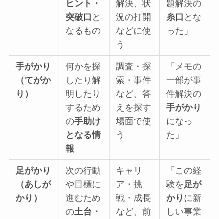
ヒント・
解決、状
題解決の
突破口
と
況の打開
糸口
とな
なるもの
などに使
った」
う
手がかり
何かを探
調査・探
「メモの
（てがか
したり解
索・事件
一部が事
り）
明したり
など、答
件解決の
するため
えを探す
手がかり
の
手助け
場面で使
になっ
となる情
う
た」
報
足がかり
次の行動
キャリ
「この経
（あしが
や目標に
ア・挑
験を
足が
かり）
進むため
戦・成長
かり
に新
の
土台・
など、前
しい事業