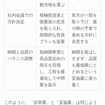
観光地を選ぶ
社内会議での
積極投資派と
双方が一部を
方針決定
慎重派の意見
取り下げ、最
を取り入れ、
小限の予算で
段階的な投資
進める方針に
プランを提案
合意する
納期と品質の
短納期希望と
納期を延ばし
バランス調整
高品質志向の
すぎず、品質
両立を目指
も最低限にと
し、工程を最
どめるという
適化して中間
妥協案に落ち
案を提示
着く
このように、「折衷案」と「妥協案」は同じよう