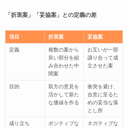
「折衷案」「妥協案」との定義の差
項目
折衷案
妥協案
定義
複数の案から
お互いが一部
良い部分を組
譲り合って成
み合わせた中
立させた案
間案
目的
双方の意見を
衝突を避け、
活かして新た
合意に至るた
な価値を作る
めの妥当な落
とし所
成り立ち
ポジティブな
ネガティブな