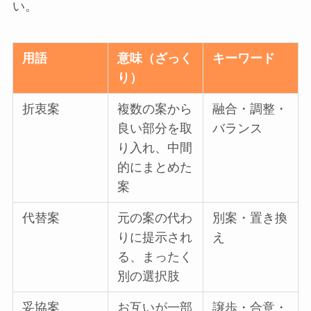
い。
用語
意味（ざっく
キーワード
り）
折衷案
複数の案から
融合・調整・
良い部分を取
バランス
り入れ、中間
的にまとめた
案
代替案
元の案の代わ
別案・置き換
りに提示され
え
る、まったく
別の選択肢
妥協案
お互いが一部
譲歩・合意・