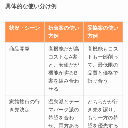
具体的な使い分け例
状況・シーン
折衷案の使い
妥協案の使い
方例
方例
商品開発
高機能だが高
高機能もコス
コストなA案
トも一部削っ
と、安価だが
て、最低限の
機能が劣るB
品質と価格で
案を組み合わ
折り合う
せる
家族旅行の行
温泉派とテー
どちらかが行
き先決定
マパーク派の
き先を譲り、
希望を合わ
もう一方の希
せ、両方ある
望を優先する