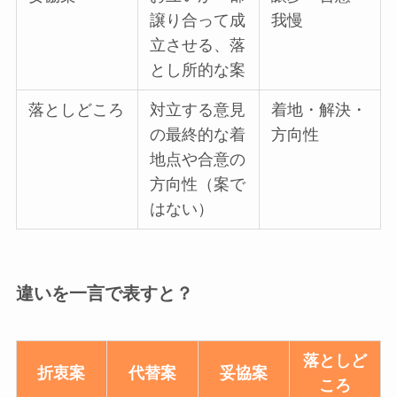
譲り合って成
我慢
立させる、落
とし所的な案
落としどころ
対立する意見
着地・解決・
の最終的な着
方向性
地点や合意の
方向性（案で
はない）
違いを一言で表すと？
落としど
折衷案
代替案
妥協案
ころ