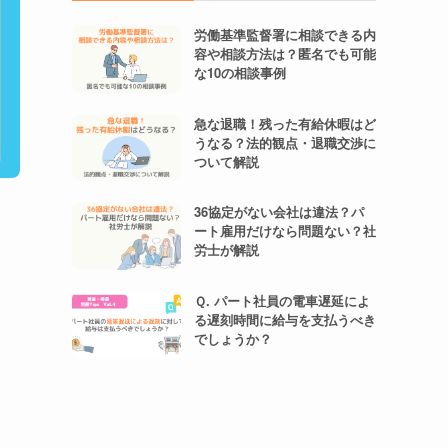
労働基準監督署に相談できる内
容や相談方法は？匿名でも可能
な10の相談事例
急な退職！残った有給休暇はど
うなる？法的観点・退職交渉に
ついて解説
36協定がない会社は違法？パ
ート雇用だけなら問題ない？社
労士が解説
Ｑ. パート社員の電車遅延によ
る遅刻時間に給与を支払うべき
でしょうか？