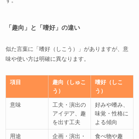
す。
「趣向」と「嗜好」の違い
似た言葉に「嗜好（しこう）」がありますが、意
味や使い方は明確に異なります。
項目
趣向（しゅこ
嗜好（しこ
う）
う）
意味
工夫・演出の
好みや嗜み、
アイデア、趣
味覚・性格に
を出す工夫
よる傾向
用途
企画・演出・
食べ物や趣