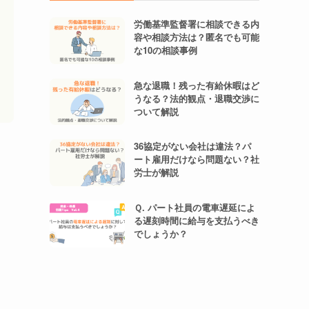
労働基準監督署に相談できる内
容や相談方法は？匿名でも可能
な10の相談事例
急な退職！残った有給休暇はど
うなる？法的観点・退職交渉に
ついて解説
36協定がない会社は違法？パ
ート雇用だけなら問題ない？社
労士が解説
Ｑ. パート社員の電車遅延によ
る遅刻時間に給与を支払うべき
でしょうか？