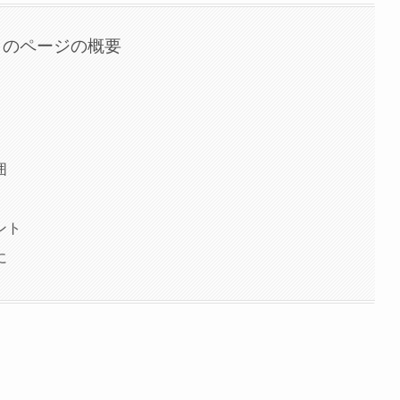
このページの概要
囲
ント
に