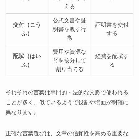
える
公式文書や証
交付（こう
証明書を交付
明書を渡す行
ふ）
する
為
費用や資源な
配賦（はい
経費を配賦す
どを按分して
ふ）
る
割り当てる
それぞれの言葉は専門的・法的な文脈で使われる
ことが多く、似ているようで役割や場面が明確に
異なります。
正確な言葉選びは、文章の信頼性を高める重要な