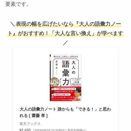
要素です。
＼
表現の幅を広げたいなら『大人の語彙力ノー
ト』がおすすめ！「大人な言い換え
」
が学べます
／
大人の語彙力ノート 誰からも「できる！」と思わ
れる [ 齋藤 孝 ]
楽天ブックス
¥1,430
（2026/06/28 23:32時点 | 楽天市場調べ）