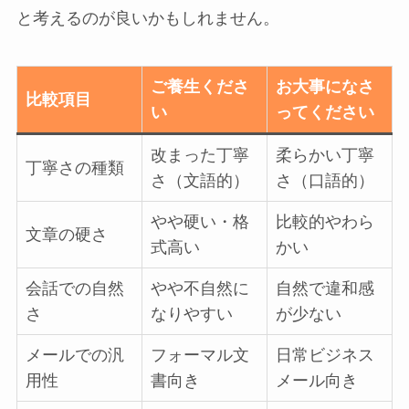
と考えるのが良いかもしれません。
ご養生くださ
お大事になさ
比較項目
い
ってください
改まった丁寧
柔らかい丁寧
丁寧さの種類
さ（文語的）
さ（口語的）
やや硬い・格
比較的やわら
文章の硬さ
式高い
かい
会話での自然
やや不自然に
自然で違和感
さ
なりやすい
が少ない
メールでの汎
フォーマル文
日常ビジネス
用性
書向き
メール向き