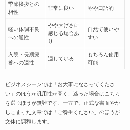
季節挨拶との
非常に良い
やや口語的
相性
やや大げさに
軽い体調不良
自然で使いや
感じる場合あ
への適性
すい
り
入院・長期療
もちろん使用
適している
養への適性
可能
ビジネスシーンでは「お大事になさってくださ
い」のほうが汎用性が高く、迷った場合はこちら
を選ぶほうが無難です。一方で、正式な書面やか
しこまった文章では「ご養生ください」のほうが
文体に調和します。