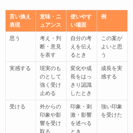
言い換え
意味・ニ
使いやす
例
表現
ュアンス
い場面
思う
考え・判
自分の考
この案が
断・意見
えを伝え
よいと思
を表す
るとき
う
実感する
現実のも
変化や成
成長を実
のとして
長をはっ
感する
強く受け
きり認識
止める
したとき
受ける
外からの
印象・刺
強い印象
印象や影
激・影響
を受けた
響を受け
を述べる
取る
とき