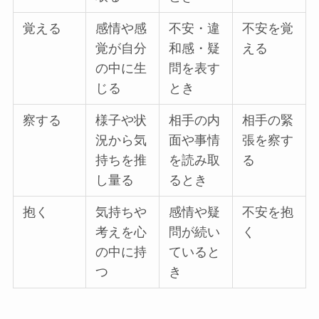
覚える
感情や感
不安・違
不安を覚
覚が自分
和感・疑
える
の中に生
問を表す
じる
とき
察する
様子や状
相手の内
相手の緊
況から気
面や事情
張を察す
持ちを推
を読み取
る
し量る
るとき
抱く
気持ちや
感情や疑
不安を抱
考えを心
問が続い
く
の中に持
ていると
つ
き