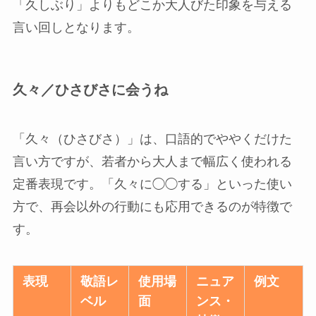
「久しぶり」よりもどこか大人びた印象を与える
言い回しとなります。
久々／ひさびさに会うね
「久々（ひさびさ）」は、口語的でややくだけた
言い方ですが、若者から大人まで幅広く使われる
定番表現です。「久々に◯◯する」といった使い
方で、再会以外の行動にも応用できるのが特徴で
す。
表現
敬語レ
使用場
ニュア
例文
ベル
面
ンス・