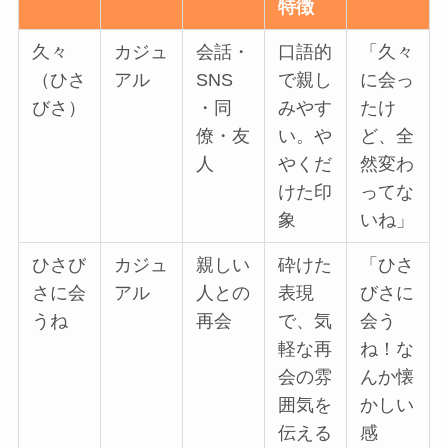
特徴
久々
カジュ
会話・
口語的
「久々
（ひさ
アル
SNS
で親し
に会っ
びさ）
・同
みやす
たけ
僚・友
い。や
ど、全
人
やくだ
然変わ
けた印
ってな
象
いね」
ひさび
カジュ
親しい
砕けた
「ひさ
さに会
アル
人との
表現
びさに
うね
再会
で、気
会う
軽な再
ね！な
会の雰
んか懐
囲気を
かしい
伝える
感