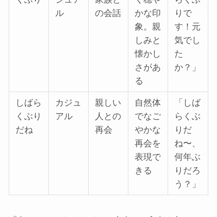
ル
の会話
かな印
りで
象。親
す！元
しみと
気でし
懐かし
た
さがあ
か？」
る
しばら
カジュ
親しい
自然体
「しば
くぶり
アル
人との
でなご
らくぶ
だね
再会
やかな
りだ
再会を
ね〜、
表現で
何年ぶ
きる
りだろ
う？」