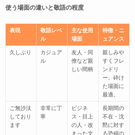
使う場面の違いと敬語の程度
表現
敬語レベ
主な使用
特徴・ニ
ル
場面
ュアンス
久しぶり
カジュア
友人・同
親しみや
ル
僚など親
すくフレ
しい間柄
ンドリ
ー。砕け
た場面に
最適。
ご無沙汰
非常に丁
ビジネ
長期間の
しており
寧
ス・目上
不在・沈
ます
の人・改
黙に対す
まった文
る恐縮の