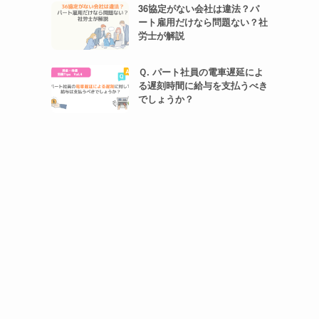
36協定がない会社は違法？パ
ート雇用だけなら問題ない？社
労士が解説
Ｑ. パート社員の電車遅延によ
る遅刻時間に給与を支払うべき
でしょうか？