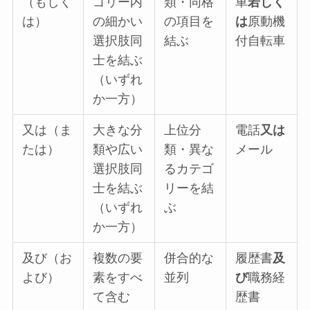
（もしく
ゴリー内
類・同格
車
若しく
は）
の細かい
の項目を
は
原動機
選択肢同
結ぶ
付自転車
士を結ぶ
（いずれ
か一方）
又は（ま
大きな分
上位分
電話
又は
たは）
類や広い
類・異な
メール
選択肢同
るカテゴ
士を結ぶ
リーを結
（いずれ
ぶ
か一方）
及び（お
複数の要
併合的な
履歴書
及
よび）
素をすべ
並列
び
職務経
て含む
歴書