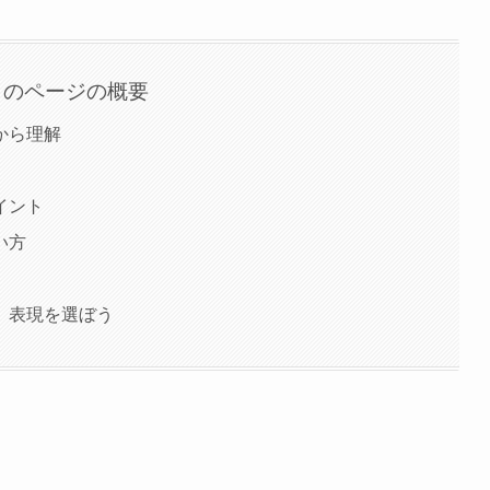
このページの概要
から理解
イント
い方
」表現を選ぼう