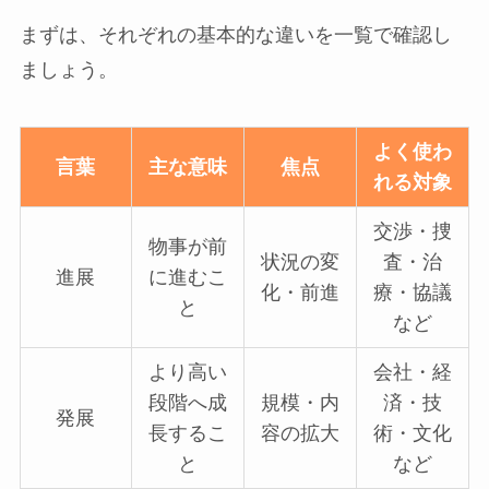
まずは、それぞれの基本的な違いを一覧で確認し
ましょう。
よく使わ
言葉
主な意味
焦点
れる対象
交渉・捜
物事が前
状況の変
査・治
進展
に進むこ
化・前進
療・協議
と
など
より高い
会社・経
段階へ成
規模・内
済・技
発展
長するこ
容の拡大
術・文化
と
など