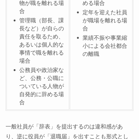
物が職を離れる場
める場合
合
定年を迎えた社員
管理職（部長、課
が職場を離れる場
長など）が自らの
合
責任を取るため、
業績不振や事業縮
あるいは個人的な
小による会社都合
事情で職を離れる
の離職
場合
公務員や政治家な
ど、公務・公職に
ついている人物が
自発的に辞める場
合
一般社員が「辞表」を提出するのは違和感があ
り、逆に役員が「退職届」を出すことも形式とし