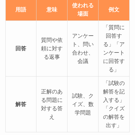
使われる
用語
意味
例文
場面
「質問に
アンケー
回答す
質問や依
ト、問い
る」「ア
回答
頼に対す
合わせ、
ンケート
る返事
会議
に回答す
る」
「試験の
正解のあ
解答を記
試験、ク
る問題に
入する」
解答
イズ、数
対する答
「クイズ
学問題
え
の解答を
出す」