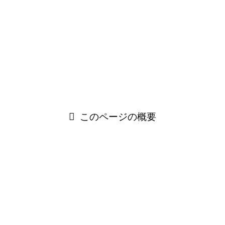
じて使い分けることが求められます。
そこで今回のコラム記事では、秋の挨拶文の基本的な書き方
から、ビジネスやプライベートでそのまま使える具体的な文
例までを紹介します。品格ある文章を添えることで、日常の
やり取りに温かみや深みを与えることができますので、ご参
考になれば幸いです。
このページの概要