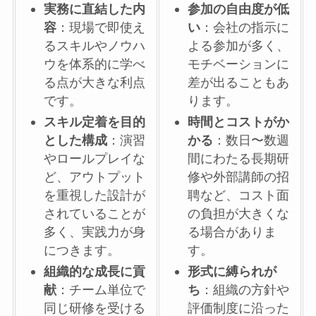
実務に直結した内
参加の自由度が低
容
：現場で即使え
い
：会社の指示に
るスキルやノウハ
よる参加が多く、
ウを体系的に学べ
モチベーションに
る点が大きな利点
差が出ることもあ
です。
ります。
スキル定着を目的
時間とコストがか
とした構成
：演習
かる
：数日〜数週
やロールプレイな
間にわたる長期研
ど、アウトプット
修や外部講師の招
を重視した設計が
聘など、コスト面
されていることが
の負担が大きくな
多く、実践力が身
る場合がありま
につきます。
す。
組織的な成長に貢
形式に縛られが
献
：チーム単位で
ち
：組織の方針や
同じ研修を受ける
評価制度に沿った