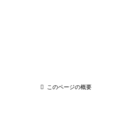
そこで本記事では、「粛々と」の意味をわかりやすく整理し
たうえで、「粛々と進める」の具体的な使い方やニュアン
ス、状況別の言い換え表現、すぐに使える例文までわかりや
すく整理いたしました。誤用しやすいポイントもあわせて紹
介しますので、実践的に使える知識としてご参考になれば幸
いです。
言葉の印象は、使い方ひとつで大きく変わります。「粛々
と」を適切に使いこなせるよう、基礎から順番に確認してい
きましょう。
このページの概要