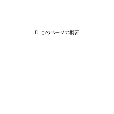
ぜひお役立てください。
このページの概要
マウントをとるとは？意味と由来
なぜ人はマウントをとるのか？心理と背景
マウントの種類と会話例
会話例で知るマウントのパターン
マウントされたときの対処法
マウントをとらない会話のために意識したいこと
まとめ：マウントを理解すれば、人間関係はもっとラク
になる