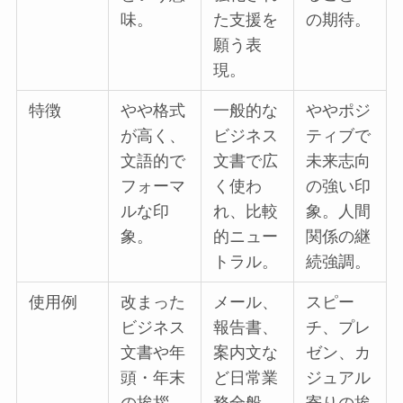
味。
た支援を
の期待。
願う表
現。
特徴
やや格式
一般的な
ややポジ
が高く、
ビジネス
ティブで
文語的で
文書で広
未来志向
フォーマ
く使わ
の強い印
ルな印
れ、比較
象。人間
象。
的ニュー
関係の継
トラル。
続強調。
使用例
改まった
メール、
スピー
ビジネス
報告書、
チ、プレ
文書や年
案内文な
ゼン、カ
頭・年末
ど日常業
ジュアル