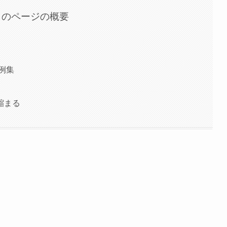
このページの概要
例集
縮まる