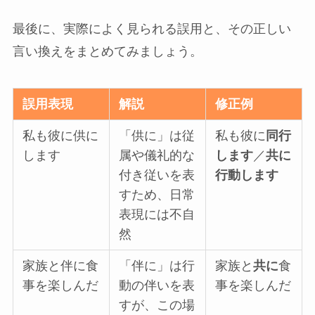
最後に、実際によく見られる誤用と、その正しい
言い換えをまとめてみましょう。
誤用表現
解説
修正例
私も彼に供に
「供に」は従
私も彼に
同行
します
属や儀礼的な
します
／
共に
付き従いを表
行動します
すため、日常
表現には不自
然
家族と伴に食
「伴に」は行
家族と
共に
食
事を楽しんだ
動の伴いを表
事を楽しんだ
すが、この場