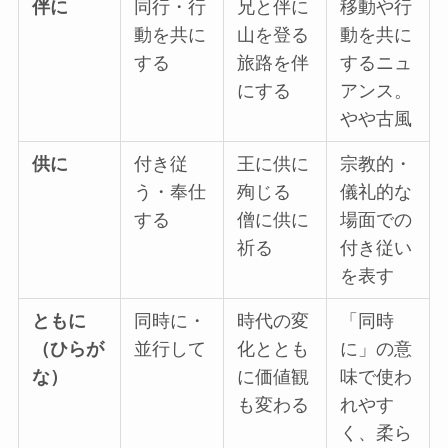
伴に
同行・行
兄と伴に
移動や行
動を共に
山を登る
動を共に
する
旅路を伴
するニュ
にする
アンス。
やや古風
供に
付き従
王に供に
宗教的・
う・奉仕
殉じる
儀礼的な
する
僧に供に
場面での
祈る
付き従い
を表す
ともに
同時に・
時代の変
「同時
（ひらが
並行して
化ととも
に」の意
な）
に価値観
味で使わ
も変わる
れやす
く、柔ら