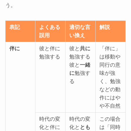
う。
表記
よくある
適切な言
解説
誤用
い換え
伴に
彼と伴に
彼と
共に
「伴に」
勉強する
勉強する
は移動や
彼と
一緒
同行の意
に
勉強す
味が強
る
く、勉強
などの動
作にはや
や不自然
時代の変
時代の変
この場合
化と伴に
化と
とも
は「同時