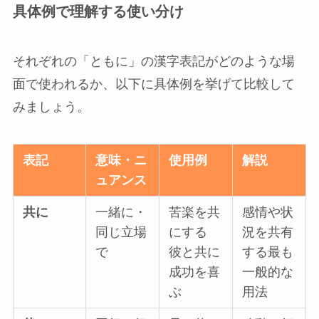
具体例で理解する使い分け
それぞれの「ともに」の漢字表記がどのような場
面で使われるか、以下に具体例を挙げて比較して
みましょう。
表記
意味・ニ
使用例
解説
ュアンス
共に
一緒に・
苦楽を共
感情や状
同じ立場
にする
況を共有
で
彼と共に
する最も
成功を喜
一般的な
ぶ
用法