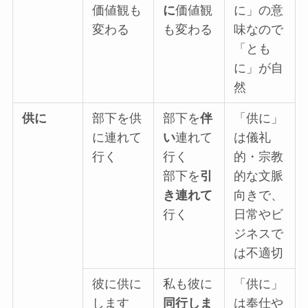
価値観も
に
価値観
に」の意
変わる
も変わる
味なので
「とも
に」が自
然
供に
部下を供
部下を
伴
「供に」
に連れて
い
連れて
は儀礼
行く
行く
的・宗教
部下を
引
的な文脈
き連れて
向きで、
行く
日常やビ
ジネスで
は不適切
彼に供に
私も彼に
「供に」
します
同行しま
は奉仕や