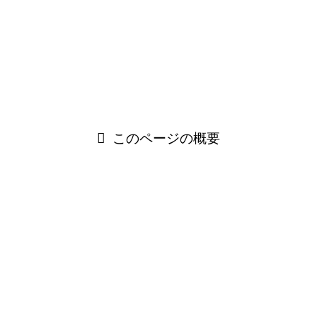
そこで本記事では、「冥利に尽きる」の意味や語源をわかり
やすく解説するとともに、「限り」「思い」とのニュアンス
の違い、ビジネスで使える言い換え表現や具体的な返し方例
文をご紹介いたします。場面にふさわしい丁寧な言葉遣いを
身につけたい方の参考になれば幸いです。
このページの概要