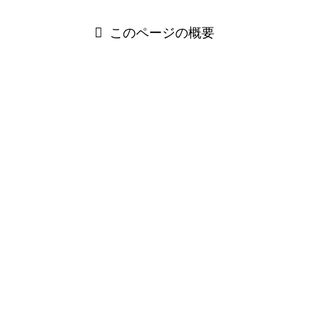
このページの概要
勤続年数とは？基本の定義をわかりやすく解説
勤続年数の数え方・計算方法
Excel・スプレッドシートで勤続年数を簡単に計算しよ
う！
入社何年目かをすぐわかる！具体例で理解
勤続年数が影響する法律や待遇とは？
勤続年数に関するよくある疑問をQ&A形式で解説
まとめ：勤続年数を正しく理解してキャリアに活かそう