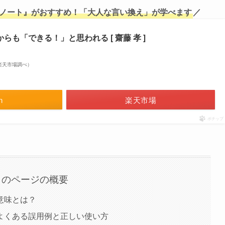
ノート』がおすすめ！「大人な言い換え
」
が学べます
／
らも「できる！」と思われる [ 齋藤 孝 ]
 | 楽天市場調べ）
n
楽天市場
ポチップ
このページの概要
意味とは？
よくある誤用例と正しい使い方