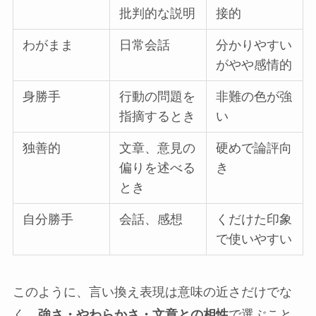
批判的な説明
接的
わがまま
日常会話
分かりやすい
がやや感情的
身勝手
行動の問題を
非難の色が強
指摘するとき
い
独善的
文章、意見の
硬めで論評向
偏りを述べる
き
とき
自分勝手
会話、感想
くだけた印象
で使いやすい
このように、言い換え表現は意味の近さだけでな
く、
強さ・やわらかさ・文章との相性
で選ぶこと