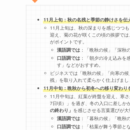
11月上旬：秋の名残と季節の静けさを伝
11月上旬は、秋の深まりを感じつつ
迎え、菊の花が咲くこの頃の挨拶では
がポイントです。
漢語調では
：「晩秋の候」「深秋
口語調では
：「朝夕の冷え込みを
す」などがおすすめ。
ビジネスでは「晩秋の候」「向寒の候
残」を取り入れて柔らかく仕上げまし
11月中旬：晩秋から初冬への移り変わり
11月中旬は、紅葉が終盤を迎え、寒
7日頃）」を過ぎ、冬の入口に差しか
の終わり」
を感じさせる言葉選びが大
漢語調では
：「暮秋の候」「晩秋
口語調では
：「枯葉が舞う季節と