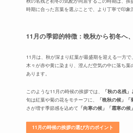
秋の名残と初冬の気配が同居するこの時期は、挨
時期に合った言葉を選ぶことで、より丁寧で印象
11月の季節的特徴：晩秋から初冬へ
11月は、秋が深まり紅葉が最盛期を迎える一方
木々が赤や黄に染まり、澄んだ空気の中に落ち葉
あります。
このような11月の時候の挨拶では、
「秋の名残」
旬は紅葉や菊の花をモチーフに、
「晩秋の候」「
さが増す季節感を込めて
「向寒の候」「霜寒の候
11月の時候の挨拶の選び方のポイント