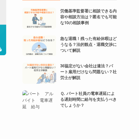
労働基準監督署に相談できる内
容や相談方法は？匿名でも可能
な10の相談事例
急な退職！残った有給休暇はど
うなる？法的観点・退職交渉に
ついて解説
36協定がない会社は違法？パ
ート雇用だけなら問題ない？社
労士が解説
Ｑ. パート社員の電車遅延によ
る遅刻時間に給与を支払うべき
でしょうか？