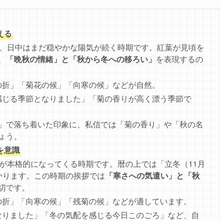
える
も、日中はまだ穏やかな陽気が続く時期です。紅葉が見頃を
、
「晩秋の情緒」と「秋から冬への移ろい」
を表現するの
の折」「菊花の候」「向寒の候」などが自然。
感じる季節となりました」「菊の香りが高く漂う季節で
」で落ち着いた印象に、私信では「菊の香り」や「秋の名
ょう。
を意識
さが本格的になってくる時期です。暦の上では「立冬（11月
かります。この時期の挨拶では
「寒さへの気遣い」と「秋
切です。
の折」「向寒の候」「残菊の候」などが適しています。
なりました」「冬の気配を感じる今日このごろ」など、自