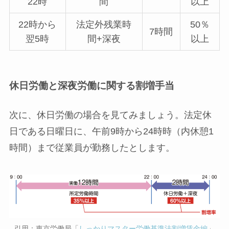
22時
間
以上
22時から
法定外残業時
50％
7時間
翌5時
間+深夜
以上
休日労働と深夜労働に関する割増手当
次に、休日労働の場合を見てみましょう。法定休
日である日曜日に、午前9時から24時時（内休憩1
時間）まで従業員が勤務したとします。
引用：東京労働局「
しっかりマスター労働基準法割増賃金編
」