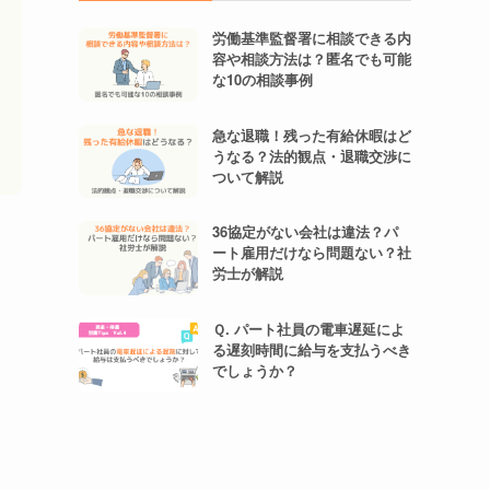
労働基準監督署に相談できる内
容や相談方法は？匿名でも可能
な10の相談事例
急な退職！残った有給休暇はど
うなる？法的観点・退職交渉に
ついて解説
36協定がない会社は違法？パ
ート雇用だけなら問題ない？社
労士が解説
Ｑ. パート社員の電車遅延によ
る遅刻時間に給与を支払うべき
でしょうか？