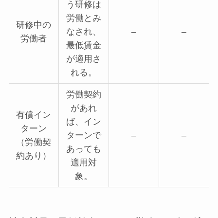
う研修は
労働とみ
研修中の
なされ、
–
–
労働者
最低賃金
が適用さ
れる。
労働契約
があれ
有償イン
ば、イン
ターン
ターンで
–
–
（労働契
あっても
約あり）
適用対
象。