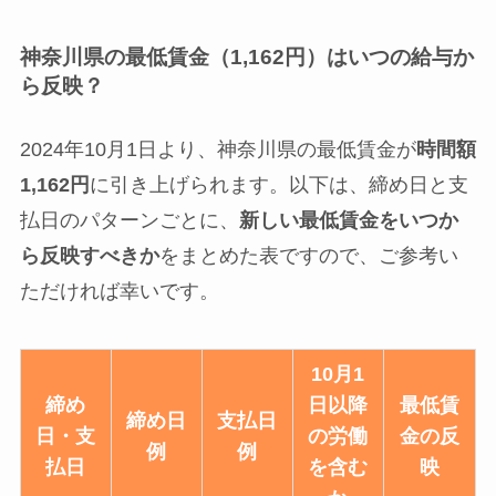
神奈川県の最低賃金（1,162円）はいつの給与か
ら反映？
2024年10月1日より、神奈川県の最低賃金が
時間額
1,162円
に引き上げられます。以下は、締め日と支
払日のパターンごとに、
新しい最低賃金をいつか
ら反映すべきか
をまとめた表ですので、ご参考い
ただければ幸いです。
10月1
締め
日以降
最低賃
締め日
支払日
日・支
の労働
金の反
例
例
払日
を含む
映