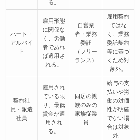
る。
雇用契約
雇用形態
自営業
ではな
に関係な
パート・
者・業務
く、業務
く、労働
アルバイ
委託
委託契約
者であれ
ト
（フリー
等に基づ
ば適用さ
ランス）
くため対
れる。
象外。
給与の支
雇用され
払いや労
ている限
同居の親
契約社
働の対価
り、最低
族のみの
員・派遣
性が明確
賃金が適
家族従業
社員
でない場
用され
員
合は対象
る。
外。