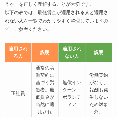
うか」を正しく理解することが大切です。
以下の表では、最低賃金が
適用される人
と
適用さ
れない人
を一覧でわかりやすく整理していますの
で、ご参考ください。
適用され
適用され
説明
説明
る人
ない人
通常の労
働契約に
労働契約
基づく労
無償イン
がなく、
働者。最
ターン・
報酬も発
正社員
低賃金が
ボランテ
生しない
当然に適
ィア
ため対象
用され
外。