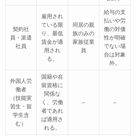
給与の支
雇用され
払いや労
ている限
同居の親
契約社
働の対価
り、最低
族のみの
員・派遣
性が明確
賃金が適
家族従業
社員
でない場
用され
員
合は対象
る。
外。
国籍や在
外国人労
留資格に
働者
関係な
（技能実
く、労働
–
–
習生・留
者であれ
学生含
ば適用さ
む）
れる。