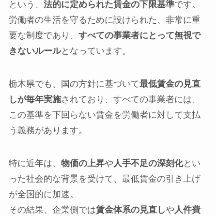
という、
法的に定められた賃金の下限基準
です。
労働者の生活を守るために設けられた、非常に重
要な制度であり、
すべての事業者にとって無視で
きないルール
となっています。
栃木県でも、国の方針に基づいて
最低賃金の見直
しが毎年実施
されており、すべての事業者には、
この基準を下回らない賃金を労働者に対して支払
う義務があります。
特に近年は、
物価の上昇
や
人手不足の深刻化
とい
った社会的な背景を受けて、最低賃金の引き上げ
が全国的に加速。
その結果、企業側では
賃金体系の見直し
や
人件費