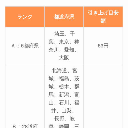
引き上げ目安
ランク
都道府県
額
埼玉、千
葉、東京、神
Ａ：6都府県
63円
奈川、愛知、
大阪
北海道、宮
城、福島、茨
城、栃木、群
馬、新潟、富
山、石川、福
井、山梨、
長野、岐
Ｂ：28道府
阜、静岡、三