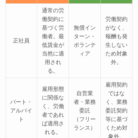
通常の労
働契約に
労働契約
基づく労
無償イン
がなく、
働者。最
ターン・
報酬も発
正社員
低賃金が
ボランテ
生しない
当然に適
ィア
ため対象
用され
外。
る。
雇用契約
雇用形態
自営業
ではな
に関係な
パート・
者・業務
く、業務
く、労働
アルバイ
委託
委託契約
者であれ
ト
（フリー
等に基づ
ば適用さ
ランス）
くため対
れる。
象外。