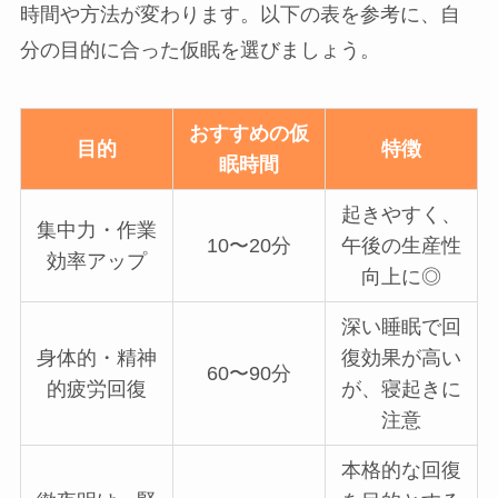
時間や方法が変わります。以下の表を参考に、自
分の目的に合った仮眠を選びましょう。
おすすめの仮
目的
特徴
眠時間
起きやすく、
集中力・作業
10〜20分
午後の生産性
効率アップ
向上に◎
深い睡眠で回
身体的・精神
復効果が高い
60〜90分
的疲労回復
が、寝起きに
注意
本格的な回復