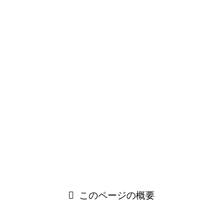
務所の場所を理由に選ばれていたことが多いようですが、近
年「WEB会議」の発展で「場所」ではなく「サービス品
質」で選ばれることが増えています。どういった事務所なの
か、お話を聞くことからオススメしております。TSUMIKI
社会保険労務士事務所では「自社を知ってもらうこと」を大
切にしておりますので、まずはざっくばらんにお話しましょ
う。
＼ 無料で専門家に相談できる／
オンライン相談室はこちら
このページの概要