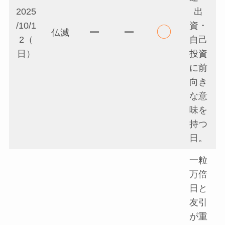
2025
出
/10/1
資・
◯
ー
ー
仏滅
2（
自己
日）
投資
に前
向き
な意
味を
持つ
日。
一粒
万倍
日と
友引
が重