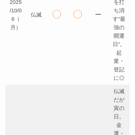
2025
を打
/10/0
ち消
◯
◯
ー
仏滅
6（
す“最
月）
強の
開運
日”。
起
業・
登記
に◎
仏滅
だが
寅の
日。
金
運・