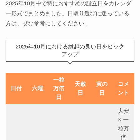
2025年10月中で特におすすめの設立日をカレンダ
ー形式でまとめました。日取り選びに迷っている
方は、ぜひ参考にしてください。
2025年10月における縁起の良い日をピック
アップ
一粒
天赦
寅の
コメ
日付
六曜
万倍
日
日
ント
日
大安
× 一
粒万
倍