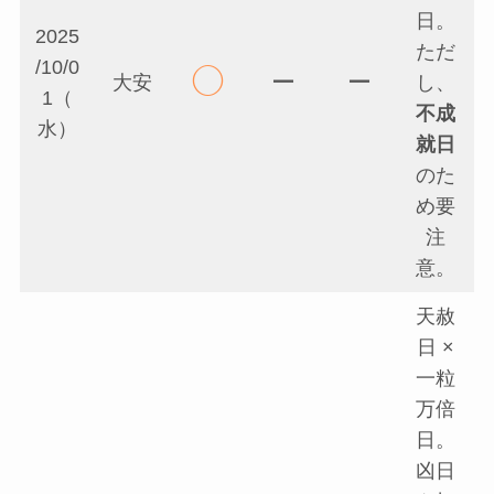
日。
2025
ただ
/10/0
◯
ー
ー
大安
し、
1（
不成
水）
就日
のた
め要
注
意。
天赦
日 ×
一粒
万倍
日。
凶日