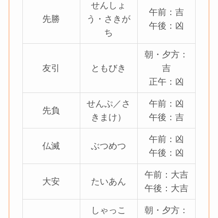
せんしょ
午前：吉
先勝
う・さきが
午後：凶
ち
朝・夕方：
友引
ともびき
吉
正午：凶
せんぷ／さ
午前：凶
先負
きまけ）
午後：吉
午前：凶
仏滅
ぶつめつ
午後：凶
午前：大吉
大安
たいあん
午後：大吉
しゃっこ
朝・夕方：