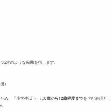
むね次のような範囲を指します。
前後）
るため、「小学生以下」は
0歳から12歳程度まで
を含む表現とし
か。