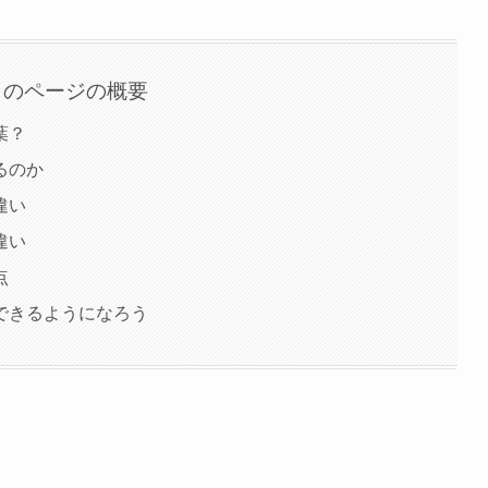
このページの概要
葉？
るのか
違い
違い
点
できるようになろう