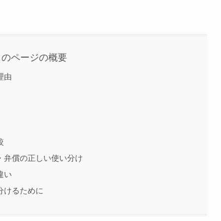
このページの概要
理由
較
・弁償の正しい使い分け
違い
分けるために